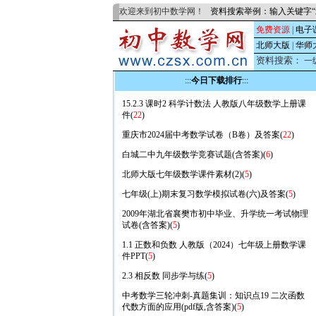
欢迎来到初中数学网！
资料搜索举例：输入关键字“
免费资源
|
电子
北师大版
|
华师
资料搜索：
一
:::
今日下载排行
:::
15.2.3 课时2 科学计数法 人教版八年级数学上册课
件(
22
)
重庆市2024届中考数学试卷（B卷）及答案(
22
)
白城二中九年级数学竞赛试题(含答案)(
6
)
北师大版七年级数学课件素材(2)(
5
)
七年级(上)期末复习数学模拟试卷(六)及答案(
5
)
2009年湖北省襄樊市初中毕业、升学统一考试物理
试卷(含答案)(
5
)
1.1 正数和负数 人教版（2024）七年级上册数学课
件PPT(
5
)
2.3 相反数 同步学与练(
5
)
中考数学三轮冲刺-真题集训：知识点19 二次函数
代数方面的应用(pdf版,含答案)(
5
)