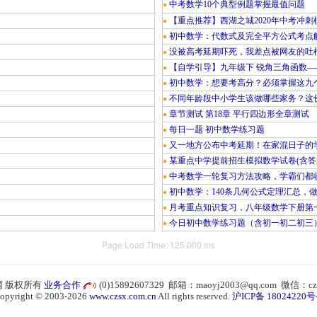
中考数学10个典型例题掌握最值问题
●
【重点推荐】西湖之城2020年中考冲刺
●
初中数学：代数式及完全平方公式考点
●
没被高考延期吓死，我差点被网友的吐
●
【自学引导】九年级下 锐角三角函数—
●
初中数学：想要考高分？必须掌握这九
●
不同年龄段中小学生该做哪些家务？这份
●
章节测试 第18章 平行四边形全章测试
●
每日一题 初中数学练习题
●
又一地方公布中考延期！在家混日子的
●
某重点中学提前招生模拟数学试卷(含答
●
中考数学一轮复习方法攻略，学霸们都
●
初中数学：140条几何公式定理汇总，
●
月考重点知识复习，八年级数学下册第
●
今日初中数学练习题（含初一初二初三
●
Page Load Time: 125.000 ms
 版权所有
业务合作
(0)15892607329 邮箱：maoyj2003@qq.com 微信：cz
opyright © 2003-2026
www.czsx.com.cn
All rights reserved.
沪ICP备 18024220号