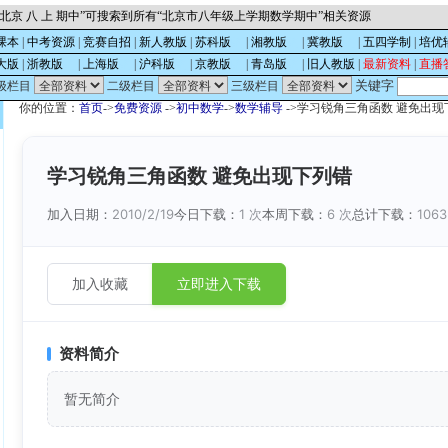
北京 八 上 期中”可搜索到所有“北京市八年级上学期数学期中”相关资源
课本
|
中考资源
|
竞赛自招
|
新人教版
|
苏科版
的
|
湘教版
的
|
冀教版
的
|
五四学制
|
培优
大版
|
浙教版
的
|
上海版
的
|
沪科版
的
|
京教版
的
|
青岛版
的
|
旧人教版
|
最新资料
|
直播
关键字
级栏目
二级栏目
三级栏目
你的位置：
首页
->
免费资源
->
初中数学
->
数学辅导
->学习锐角三角函数 避免出现
学习锐角三角函数 避免出现下列错
加入日期：
2010/2/19
今日下载：
1 次
本周下载：
6 次
总计下载：
106
加入收藏
立即进入下载
资料简介
暂无简介