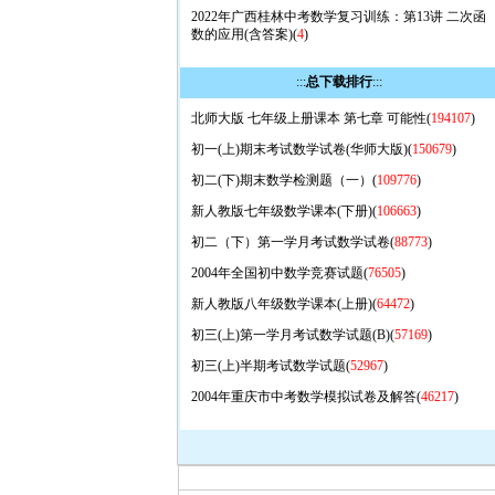
2022年广西桂林中考数学复习训练：第13讲 二次函
数的应用(含答案)(
4
)
:::
总下载排行
:::
北师大版 七年级上册课本 第七章 可能性(
194107
)
初一(上)期末考试数学试卷(华师大版)(
150679
)
初二(下)期末数学检测题（一）(
109776
)
新人教版七年级数学课本(下册)(
106663
)
初二（下）第一学月考试数学试卷(
88773
)
2004年全国初中数学竞赛试题(
76505
)
新人教版八年级数学课本(上册)(
64472
)
初三(上)第一学月考试数学试题(B)(
57169
)
初三(上)半期考试数学试题(
52967
)
2004年重庆市中考数学模拟试卷及解答(
46217
)