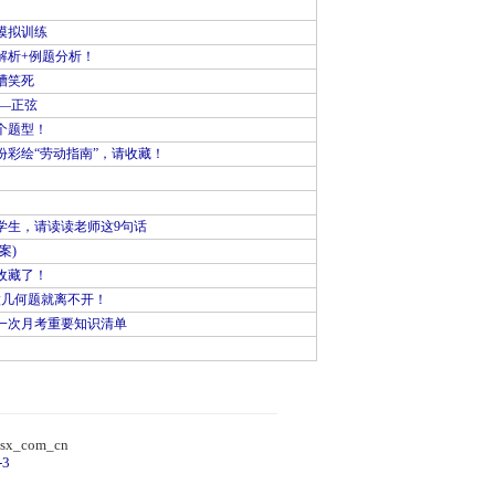
模拟训练
解析+例题分析！
槽笑死
—正弦
个题型！
彩绘“劳动指南”，请收藏！
学生，请读读老师这9句话
案)
收藏了！
做几何题就离不开！
一次月考重要知识清单
）
sx_com_cn
-3