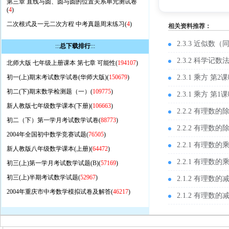
第三章 直线与圆、圆与圆的位置关系单元测试卷
(
4
)
二次根式及一元二次方程 中考真题周末练习(
4
)
相关资料推荐：
2.3.3 近似数（
:::
总下载排行
:::
2.3.2 科学记
北师大版 七年级上册课本 第七章 可能性(
194107
)
初一(上)期末考试数学试卷(华师大版)(
150679
)
2.3.1 乘方 第
初二(下)期末数学检测题（一）(
109775
)
2.3.1 乘方 第
新人教版七年级数学课本(下册)(
106663
)
2.2.2 有理数
初二（下）第一学月考试数学试卷(
88773
)
2.2.2 有理数
2004年全国初中数学竞赛试题(
76505
)
2.2.1 有理数
新人教版八年级数学课本(上册)(
64472
)
2.2.1 有理数
初三(上)第一学月考试数学试题(B)(
57169
)
初三(上)半期考试数学试题(
52967
)
2.1.2 有理数
2004年重庆市中考数学模拟试卷及解答(
46217
)
2.1.2 有理数