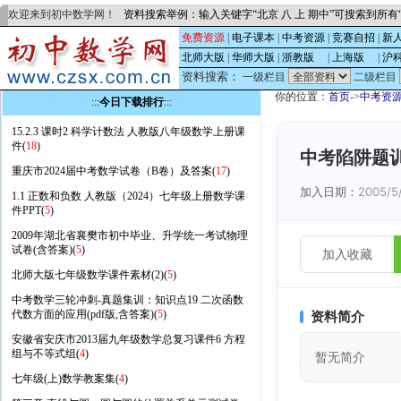
欢迎来到初中数学网！
资料搜索举例：输入关键字“北京 八 上 期中”可搜索到所
免费资源
|
电子课本
|
中考资源
|
竞赛自招
|
新
北师大版
|
华师大版
|
浙教版
的
|
上海版
的
|
沪
资料搜索：
一级栏目
二级栏目
你的位置：
首页
->
中考资
:::
今日下载排行
:::
15.2.3 课时2 科学计数法 人教版八年级数学上册课
件(
18
)
中考陷阱题
重庆市2024届中考数学试卷（B卷）及答案(
17
)
加入日期：
2005/5
1.1 正数和负数 人教版（2024）七年级上册数学课
件PPT(
5
)
2009年湖北省襄樊市初中毕业、升学统一考试物理
试卷(含答案)(
5
)
加入收藏
北师大版七年级数学课件素材(2)(
5
)
中考数学三轮冲刺-真题集训：知识点19 二次函数
代数方面的应用(pdf版,含答案)(
5
)
资料简介
安徽省安庆市2013届九年级数学总复习课件6 方程
组与不等式组(
4
)
暂无简介
七年级(上)数学教案集(
4
)