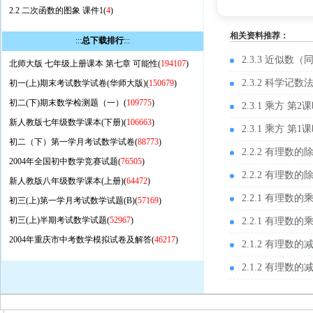
2.2 二次函数的图象 课件1(
4
)
相关资料推荐：
:::
总下载排行
:::
2.3.3 近似数（
北师大版 七年级上册课本 第七章 可能性(
194107
)
2.3.2 科学记
初一(上)期末考试数学试卷(华师大版)(
150679
)
初二(下)期末数学检测题（一）(
109775
)
2.3.1 乘方 第
新人教版七年级数学课本(下册)(
106663
)
2.3.1 乘方 第
初二（下）第一学月考试数学试卷(
88773
)
2.2.2 有理数
2004年全国初中数学竞赛试题(
76505
)
2.2.2 有理数
新人教版八年级数学课本(上册)(
64472
)
2.2.1 有理数
初三(上)第一学月考试数学试题(B)(
57169
)
初三(上)半期考试数学试题(
52967
)
2.2.1 有理数
2004年重庆市中考数学模拟试卷及解答(
46217
)
2.1.2 有理数
2.1.2 有理数