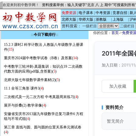
欢迎来到初中数学网！
资料搜索举例：输入关键字“北京 八 上 期中”可搜索到所
免费资源
|
电子课本
|
中考资源
|
竞赛自招
|
新
北师大版
|
华师大版
|
浙教版
的
|
上海版
的
|
沪
资料搜索：
一级栏目
二级栏目
你的位置：
首页
->
免费资
:::
今日下载排行
:::
15.2.3 课时2 科学计数法 人教版八年级数学上册课
件(
15
)
2011年全
重庆市2024届中考数学试卷（B卷）及答案(
14
)
加入日期：
2011/11
中考数学三轮冲刺-真题集训：知识点19 二次函数
代数方面的应用(pdf版,含答案)(
5
)
北师大版七年级数学课件素材(2)(
5
)
加入收藏
11.1 全等三角形 课件3(
4
)
二次根式及一元二次方程 中考真题周末练习(
4
)
展开与折叠(2) 教学录像(
4
)
资料简介
安徽省安庆市2013届九年级数学总复习课件6 方程
组与不等式组(
4
)
暂无简介
第三章 直线与圆、圆与圆的位置关系单元测试卷
(
4
)