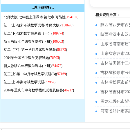
:::
总下载排行
:::
相关资料推荐：
北师大版 七年级上册课本 第七章 可能性(
194107
)
陕西省西安市西
初一(上)期末考试数学试卷(华师大版)(
150678
)
初二(下)期末数学检测题（一）(
109774
)
陕西省汉中市汉
新人教版七年级数学课本(下册)(
106663
)
山东省济南市历
初二（下）第一学月考试数学试卷(
88773
)
山东省东营市2
2004年全国初中数学竞赛试题(
76505
)
吉林油田第十二
新人教版八年级数学课本(上册)(
64472
)
吉林省松原市长
初三(上)第一学月考试数学试题(B)(
57169
)
初三(上)半期考试数学试题(
52967
)
吉林省松原市前
2004年重庆市中考数学模拟试卷及解答(
46217
)
吉林省吉林市2
黑龙江绥化市望
河南省郑州市实验