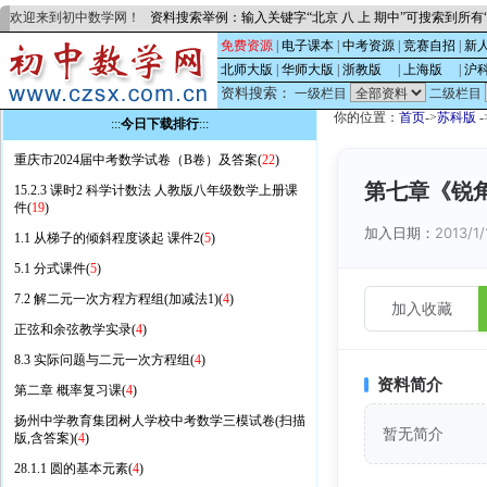
欢迎来到初中数学网！
资料搜索举例：输入关键字“北京 八 上 期中”可搜索到所
免费资源
|
电子课本
|
中考资源
|
竞赛自招
|
新
北师大版
|
华师大版
|
浙教版
的
|
上海版
的
|
沪
资料搜索：
一级栏目
二级栏目
你的位置：
首页
->
苏科版
-
:::
今日下载排行
:::
重庆市2024届中考数学试卷（B卷）及答案(
22
)
第七章《锐
15.2.3 课时2 科学计数法 人教版八年级数学上册课
件(
19
)
加入日期：
2013/1/
1.1 从梯子的倾斜程度谈起 课件2(
5
)
5.1 分式课件(
5
)
7.2 解二元一次方程方程组(加减法1)(
4
)
加入收藏
正弦和余弦教学实录(
4
)
8.3 实际问题与二元一次方程组(
4
)
资料简介
第二章 概率复习课(
4
)
扬州中学教育集团树人学校中考数学三模试卷(扫描
暂无简介
版,含答案)(
4
)
28.1.1 圆的基本元素(
4
)