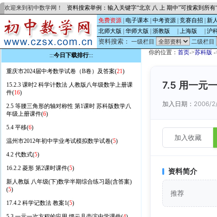
欢迎来到初中数学网！
资料搜索举例：输入关键字“北京 八 上 期中”可搜索到所
免费资源
|
电子课本
|
中考资源
|
竞赛自招
|
新
北师大版
|
华师大版
|
浙教版
的
|
上海版
的
|
沪
资料搜索：
一级栏目
二级栏目
你的位置：
首页
->
苏科版
-
:::
今日下载排行
:::
重庆市2024届中考数学试卷（B卷）及答案(
21
)
7.5 用一
15.2.3 课时2 科学计数法 人教版八年级数学上册课
件(
16
)
加入日期：
2006/2
2.5 等腰三角形的轴对称性 第1课时 苏科版数学八
年级上册课件(
6
)
5.4 平移(
6
)
加入收藏
温州市2012年初中学业考试模拟数学试卷(
5
)
4.2 代数式(
5
)
16.2.2 菱形 第2课时课件(
5
)
资料简介
新人教版 八年级(下)数学半期综合练习题(含答案)
(
5
)
推荐
17.4.2 科学记数法 教案1(
5
)
5.3 一元一次方程的应用 缙云县壶滨中学课件(
4
)