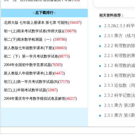
:::
总下载排行
:::
相关资料推荐：
北师大版 七年级上册课本 第七章 可能性(
194107
)
2.3.2&2.3
初一(上)期末考试数学试卷(华师大版)(
150679
)
2.3.1 乘方（
初二(下)期末数学检测题（一）(
109780
)
2.2.2 有理数
新人教版七年级数学课本(下册)(
106663
)
2.2.1 有理数
初二（下）第一学月考试数学试卷(
88773
)
2004年全国初中数学竞赛试题(
76505
)
2.1.2 有理数
新人教版八年级数学课本(上册)(
64472
)
2.1.1 有理数
初三(上)第一学月考试数学试题(B)(
57170
)
2.3.3 近似数（
初三(上)半期考试数学试题(
52967
)
2.3.2 科学记
2004年重庆市中考数学模拟试卷及解答(
46217
)
2.3.1 乘方 第
2.3.1 乘方 第