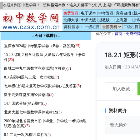
欢迎来到初中数学网！
资料搜索举例：输入关键字“北京 八 上 期中”可搜索到所
免费资源
|
电子课本
|
中考资源
|
竞赛自招
|
新
北师大版
|
华师大版
|
浙教版
的
|
上海版
的
|
沪
资料搜索：
一级栏目
二级栏目
你的位置：
首页
->
免费资
:::
今日下载排行
:::
重庆市2024届中考数学试卷（B卷）及答案(
25
)
18.2.1 矩形(
15.2.3 课时2 科学计数法 人教版八年级数学上册课
件(
25
)
加入日期：
2014/4
白城二中九年级数学竞赛试题(含答案)(
7
)
8.3 实际问题与二元一次方程组(
7
)
七年级(上)期末复习数学模拟试卷(六)及答案(
5
)
加入收藏
数学高效课堂实施经验总结(
5
)
14.4 因式分解(第2课时)(
5
)
资料简介
北师大版七年级数学课件素材(2)(
5
)
2009年湖北省襄樊市初中毕业、升学统一考试物理
暂无简介
试卷(含答案)(
5
)
8.1 二元一次方程组 课件2(
5
)