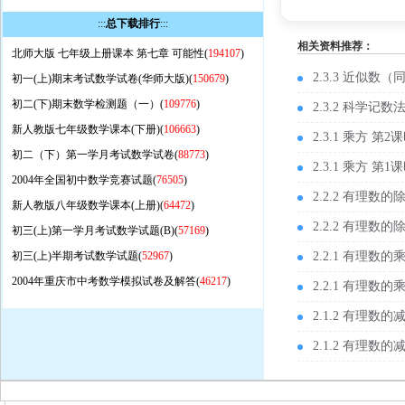
:::
总下载排行
:::
相关资料推荐：
北师大版 七年级上册课本 第七章 可能性(
194107
)
2.3.3 近似数（
初一(上)期末考试数学试卷(华师大版)(
150679
)
初二(下)期末数学检测题（一）(
109776
)
2.3.2 科学记
新人教版七年级数学课本(下册)(
106663
)
2.3.1 乘方 第
初二（下）第一学月考试数学试卷(
88773
)
2.3.1 乘方 第
2004年全国初中数学竞赛试题(
76505
)
2.2.2 有理数
新人教版八年级数学课本(上册)(
64472
)
2.2.2 有理数
初三(上)第一学月考试数学试题(B)(
57169
)
初三(上)半期考试数学试题(
52967
)
2.2.1 有理数
2004年重庆市中考数学模拟试卷及解答(
46217
)
2.2.1 有理数
2.1.2 有理数
2.1.2 有理数