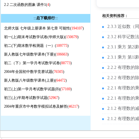
2.2 二次函数的图象 课件1(
4
)
相关资料推荐：
:::
总下载排行
:::
2.3.3 近似数（
北师大版 七年级上册课本 第七章 可能性(
194107
)
2.3.2 科学记
初一(上)期末考试数学试卷(华师大版)(
150679
)
初二(下)期末数学检测题（一）(
109775
)
2.3.1 乘方 第
新人教版七年级数学课本(下册)(
106663
)
2.3.1 乘方 第
初二（下）第一学月考试数学试卷(
88773
)
2.2.2 有理数
2004年全国初中数学竞赛试题(
76505
)
2.2.2 有理数
新人教版八年级数学课本(上册)(
64472
)
2.2.1 有理数
初三(上)第一学月考试数学试题(B)(
57169
)
初三(上)半期考试数学试题(
52967
)
2.2.1 有理数
2004年重庆市中考数学模拟试卷及解答(
46217
)
2.1.2 有理数
2.1.2 有理数