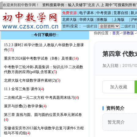
欢迎来到初中数学网！
资料搜索举例：输入关键字“北京 八 上 期中”可搜索到所
免费资源
|
电子课本
|
中考资源
|
竞赛自招
|
新
北师大版
|
华师大版
|
浙教版
的
|
上海版
的
|
沪
资料搜索：
一级栏目
二级栏目
你的位置：
首页
->
浙教版
-
:::
今日下载排行
:::
15.2.3 课时2 科学计数法 人教版八年级数学上册课
件(
15
)
第四章 代数
重庆市2024届中考数学试卷（B卷）及答案(
14
)
加入日期：
2015/10
中考数学三轮冲刺-真题集训：知识点19 二次函数
代数方面的应用(pdf版,含答案)(
5
)
北师大版七年级数学课件素材(2)(
5
)
加入收藏
11.1 全等三角形 课件3(
4
)
二次根式及一元二次方程 中考真题周末练习(
4
)
展开与折叠(2) 教学录像(
4
)
资料简介
第三章 直线与圆、圆与圆的位置关系单元测试卷
(
4
)
暂无简介
安徽省安庆市2013届九年级数学总复习课件6 方程
组与不等式组(
4
)