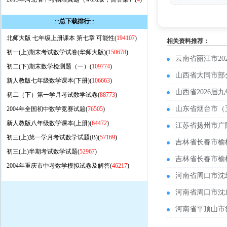
:::
总下载排行
:::
北师大版 七年级上册课本 第七章 可能性(
194107
)
相关资料推荐：
初一(上)期末考试数学试卷(华师大版)(
150678
)
云南省丽江市2
初二(下)期末数学检测题（一）(
109774
)
山西省大同市部
新人教版七年级数学课本(下册)(
106663
)
山西省2026
初二（下）第一学月考试数学试卷(
88773
)
山东省烟台市（
2004年全国初中数学竞赛试题(
76505
)
新人教版八年级数学课本(上册)(
64472
)
江苏省扬州市广
初三(上)第一学月考试数学试题(B)(
57169
)
吉林省长春市榆
初三(上)半期考试数学试题(
52967
)
吉林省长春市榆
2004年重庆市中考数学模拟试卷及解答(
46217
)
河南省周口市沈
河南省周口市沈
河南省平顶山市