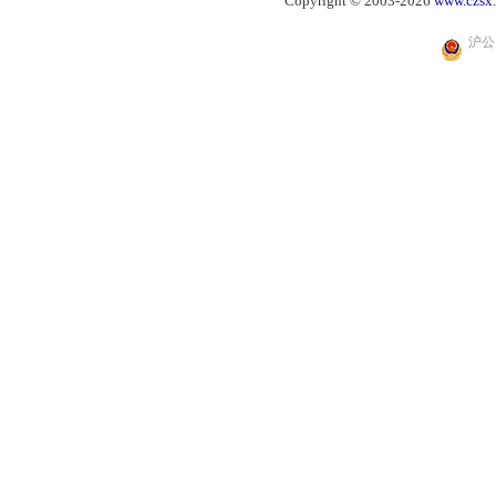
Copyright © 2003-2026
www.czsx
沪公网