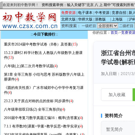
欢迎来到初中数学网！
资料搜索举例：输入关键字“北京 八 上 期中”可搜索到所
免费资源
|
电子课本
|
中考资源
|
竞赛自招
|
新
北师大版
|
华师大版
|
浙教版
的
|
上海版
的
|
沪
资料搜索：
一级栏目
二级栏目
你的位置：
首页
->
竞赛资
:::
今日下载排行
:::
重庆市2024届中考数学试卷（B卷）及答案(
15
)
浙江省台州市
15.2.3 课时2 科学计数法 人教版八年级数学上册课
件(
13
)
学试卷(解析
八年级(上)第二次月考数学试题(
4
)
加入日期：
2021/3
第1章 全等三角形 小结与思考 苏科版数学八年级上
册课件(
4
)
《圆的有关性质》广水市城郊中心中学中考复习课
件(
4
)
加入收藏
23.2.3 关于原点对称的点的坐标 同步课件(
4
)
八年级寒假双日练(2) 全等三角形(B)(
4
)
资料简介
2016届中考复习数学真题汇编16：概率(含答案)(
4
)
7.1.1 有序数对(课案+学案+教学反思+教学实录)(
4
)
暂无简介
2013年河北省中考物理真题（word版，含答案）(
4
)