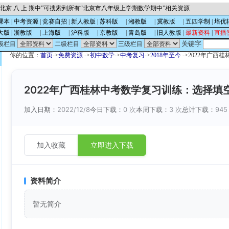
北京 八 上 期中”可搜索到所有“北京市八年级上学期数学期中”相关资源
课本
|
中考资源
|
竞赛自招
|
新人教版
|
苏科版
的
|
湘教版
的
|
冀教版
的
|
五四学制
|
培优
大版
|
浙教版
的
|
上海版
的
|
沪科版
的
|
京教版
的
|
青岛版
的
|
旧人教版
|
最新资料
|
直播
关键字
级栏目
二级栏目
三级栏目
你的位置：
首页
->
免费资源
->
初中数学
->
中考复习
->
2018年至今
->2022年广西
2022年广西桂林中考数学复习训练：选择填空
加入日期：
2022/12/8
今日下载：
0 次
本周下载：
3 次
总计下载：
945
加入收藏
立即进入下载
资料简介
暂无简介