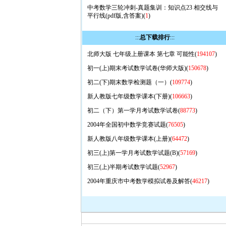
中考数学三轮冲刺-真题集训：知识点23 相交线与
平行线(pdf版,含答案)(
1
)
:::
总下载排行
:::
北师大版 七年级上册课本 第七章 可能性(
194107
)
初一(上)期末考试数学试卷(华师大版)(
150678
)
初二(下)期末数学检测题（一）(
109774
)
新人教版七年级数学课本(下册)(
106663
)
初二（下）第一学月考试数学试卷(
88773
)
2004年全国初中数学竞赛试题(
76505
)
新人教版八年级数学课本(上册)(
64472
)
初三(上)第一学月考试数学试题(B)(
57169
)
初三(上)半期考试数学试题(
52967
)
2004年重庆市中考数学模拟试卷及解答(
46217
)