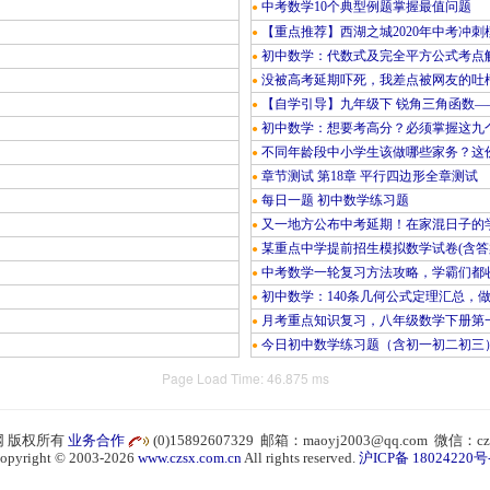
中考数学10个典型例题掌握最值问题
●
【重点推荐】西湖之城2020年中考冲刺
●
初中数学：代数式及完全平方公式考点
●
没被高考延期吓死，我差点被网友的吐
●
【自学引导】九年级下 锐角三角函数—
●
初中数学：想要考高分？必须掌握这九
●
不同年龄段中小学生该做哪些家务？这份
●
章节测试 第18章 平行四边形全章测试
●
每日一题 初中数学练习题
●
又一地方公布中考延期！在家混日子的
●
某重点中学提前招生模拟数学试卷(含答
●
中考数学一轮复习方法攻略，学霸们都
●
初中数学：140条几何公式定理汇总，
●
月考重点知识复习，八年级数学下册第
●
今日初中数学练习题（含初一初二初三
●
Page Load Time: 46.875 ms
 版权所有
业务合作
(0)15892607329 邮箱：maoyj2003@qq.com 微信：cz
opyright © 2003-2026
www.czsx.com.cn
All rights reserved.
沪ICP备 18024220号