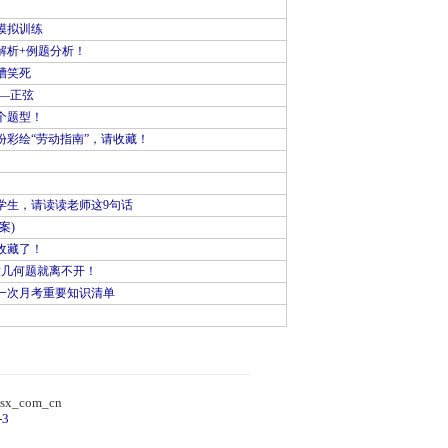
模拟训练
解析+例题分析！
槽笑死
—正弦
个题型！
彩绘“劳动指南”，请收藏！
学生，请读读老师这9句话
案)
收藏了！
做几何题就离不开！
一次月考重要知识清单
）
sx_com_cn
-3