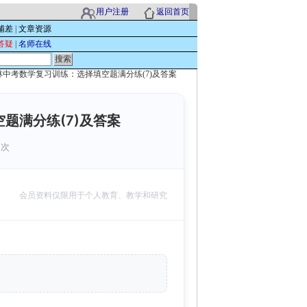
用户注册
返回首页
辅差
|
文章资源
答疑
|
名师在线
桂林中考数学复习训练：选择填空题满分练(7)及答案
题满分练(7)及答案
 次
会员资料仅限用于个人教育、教学和研究