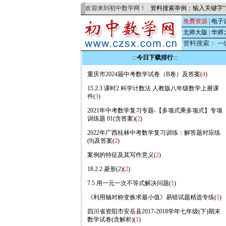
欢迎来到初中数学网！
资料搜索举例：输入关键字“
免费资源
|
电子
北师大版
|
华师
资料搜索：
一
:::
今日下载排行
:::
重庆市2024届中考数学试卷（B卷）及答案(
4
)
15.2.3 课时2 科学计数法 人教版八年级数学上册课
件(
3
)
2021年中考数学复习专题-【多项式乘多项式】专项
训练题 01(含答案)(
2
)
2022年广西桂林中考数学复习训练：解答题对应练
(9)及答案(
2
)
案例的特征及其写作意义(
2
)
18.2.2 菱形(2)(
2
)
7.5 用一元一次不等式解决问题(
1
)
《利用轴对称变换求最小值》易错试题精选专练(
1
)
四川省资阳市安岳县2017-2018学年七年级(下)期末
数学试卷(含解析)(
1
)