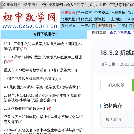
欢迎来到初中数学网！
资料搜索举例：输入关键字“北京 八 上 期中”可搜索到所
免费资源
|
电子课本
|
中考资源
|
竞赛自招
|
新
北师大版
|
华师大版
|
浙教版
的
|
上海版
的
|
沪
资料搜索：
一级栏目
二级栏目
你的位置：
首页
->
冀教版
-
:::
今日下载排行
:::
13.1.1 三角形的边—数学人教版八年级上册随堂小
练(含答案)(
23
)
18.3.2
15.2.3 课时2 科学计数法 人教版八年级数学上册课
件(
19
)
加入日期：
2023/2
重庆市2024届中考数学试卷（B卷）及答案(
16
)
2009年中考数学模拟试卷(含答案)(
5
)
加入收藏
4.1 几何图形1(课案+学案+教学反思+教学实录)(
5
)
2010年3月13日第15届华罗庚金杯少年数学邀请赛
初赛试卷(小学组)试题(含答案)(
5
)
资料简介
20.3 体质健康中的数据分析(
4
)
乌鲁木齐市2010年初中毕业生学业水平测试化学试
暂无简介
卷及答案(
4
)
2009年广东省茂名市初中毕业生学业考试与高中阶