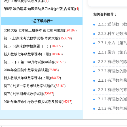
段招生考试化学试卷及答案(
4
)
第8章 幂的运算 知识归纳复习A卷(pdf版,含答案)(
4
)
相关资料推荐：
:::
总下载排行
:::
2.3.3 近似数（
北师大版 七年级上册课本 第七章 可能性(
194107
)
2.3.2 科学记
初一(上)期末考试数学试卷(华师大版)(
150679
)
2.3.1 乘方（
初二(下)期末数学检测题（一）(
109777
)
2.3.1 乘方
新人教版七年级数学课本(下册)(
106663
)
2.2.2 有理
初二（下）第一学月考试数学试卷(
88773
)
2004年全国初中数学竞赛试题(
76505
)
2.2.2 有理
新人教版八年级数学课本(上册)(
64472
)
2.2.1 有理
初三(上)第一学月考试数学试题(B)(
57169
)
2.2.1 有理
初三(上)半期考试数学试题(
52967
)
2.1.2 有理
2004年重庆市中考数学模拟试卷及解答(
46217
)
2.1.2 有理