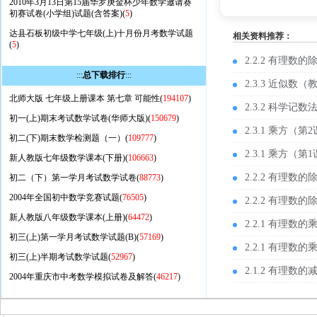
2010年3月13日第15届华罗庚金杯少年数学邀请赛
初赛试卷(小学组)试题(含答案)(
5
)
达县石板初级中学七年级(上)十月份月考数学试题
相关资料推荐：
(
5
)
2.2.2 有理数
:::
总下载排行
:::
2.3.3 近似数（
北师大版 七年级上册课本 第七章 可能性(
194107
)
2.3.2 科学记
初一(上)期末考试数学试卷(华师大版)(
150679
)
2.3.1 乘方（
初二(下)期末数学检测题（一）(
109777
)
2.3.1 乘方
新人教版七年级数学课本(下册)(
106663
)
2.2.2 有理
初二（下）第一学月考试数学试卷(
88773
)
2004年全国初中数学竞赛试题(
76505
)
2.2.2 有理
新人教版八年级数学课本(上册)(
64472
)
2.2.1 有理
初三(上)第一学月考试数学试题(B)(
57169
)
2.2.1 有理
初三(上)半期考试数学试题(
52967
)
2.1.2 有理
2004年重庆市中考数学模拟试卷及解答(
46217
)