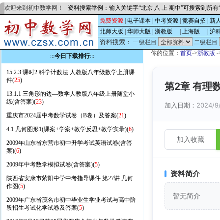
欢迎来到初中数学网！
资料搜索举例：输入关键字“北京 八 上 期中”可搜索到所
免费资源
|
电子课本
|
中考资源
|
竞赛自招
|
新
北师大版
|
华师大版
|
浙教版
的
|
上海版
的
|
沪
资料搜索：
一级栏目
二级栏目
你的位置：
首页
->
浙教版
-
:::
今日下载排行
:::
15.2.3 课时2 科学计数法 人教版八年级数学上册课
件(
25
)
第2章 有理
13.1.1 三角形的边—数学人教版八年级上册随堂小
练(含答案)(
23
)
加入日期：
2024/9
重庆市2024届中考数学试卷（B卷）及答案(
21
)
4.1 几何图形1(课案+学案+教学反思+教学实录)(
6
)
加入收藏
2009年山东省东营市初中升学考试英语试卷(含答
案)(
6
)
2009年中考数学模拟试卷(含答案)(
5
)
资料简介
陕西省安康市紫阳中学中考指导课件 第27讲 几何
作图(
5
)
暂无简介
2009年广东省茂名市初中毕业生学业考试与高中阶
段招生考试化学试卷及答案(
5
)