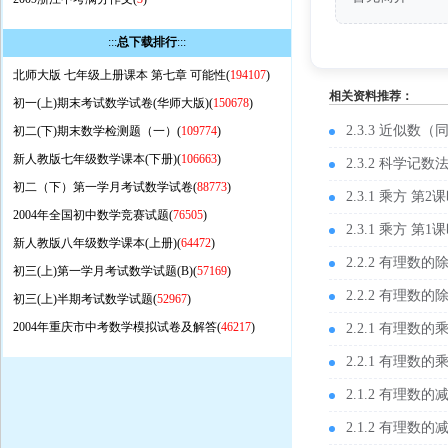
:::
总下载排行
:::
北师大版 七年级上册课本 第七章 可能性(
194107
)
相关资料推荐：
初一(上)期末考试数学试卷(华师大版)(
150678
)
2.3.3 近似数（
初二(下)期末数学检测题（一）(
109774
)
新人教版七年级数学课本(下册)(
106663
)
2.3.2 科学记
初二（下）第一学月考试数学试卷(
88773
)
2.3.1 乘方 第
2004年全国初中数学竞赛试题(
76505
)
2.3.1 乘方 第
新人教版八年级数学课本(上册)(
64472
)
2.2.2 有理数
初三(上)第一学月考试数学试题(B)(
57169
)
2.2.2 有理数
初三(上)半期考试数学试题(
52967
)
2004年重庆市中考数学模拟试卷及解答(
46217
)
2.2.1 有理数
2.2.1 有理数
2.1.2 有理数
2.1.2 有理数