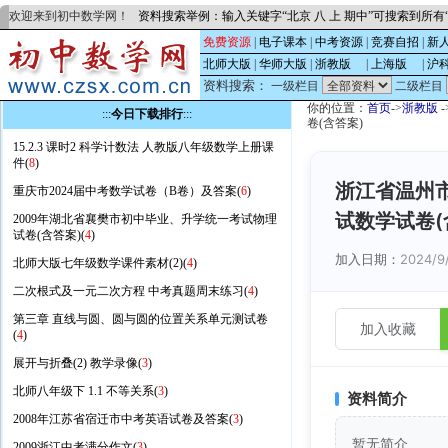
欢迎来到初中数学网！
资料搜索举例：输入关键字“北京 八 上 期中”可搜索到所
免费资源
|
电子课本
|
中考资源
|
竞赛自招
|
新
北师大版
|
华师大版
|
浙教版
的
|
上海版
的
|
沪
资料搜索：
一级栏目
二级栏目
你的位置：
首页
->
浙教版
-
:::
今日下载排行
:::
卷(含答案)
15.2.3 课时2 科学计数法 人教版八年级数学上册课
件(
8
)
浙江省温州市
重庆市2024届中考数学试卷（B卷）及答案(
6
)
试数学试卷(
2009年湖北省襄樊市初中毕业、升学统一考试物理
试卷(含答案)(
4
)
加入日期：
2024/9
北师大版七年级数学课件素材(2)(
4
)
二次根式及一元二次方程 中考真题周末练习(
4
)
第三章 直线与圆、圆与圆的位置关系单元测试卷
加入收藏
(
4
)
展开与折叠(2) 教学录像(
3
)
北师八年级下 1.1 不等关系(
3
)
资料简介
2008年江苏省宿迁市中考英语试卷及答案(
3
)
暂无简介
2009浙江中考满分作文(
3
)