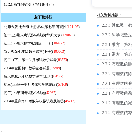
13.2.1 画轴对称图形(第1课时)(
4
)
相关资料推荐：
:::
总下载排行
:::
2.3.3 近似数（
北师大版 七年级上册课本 第七章 可能性(
194107
)
2.3.2 科学记
初一(上)期末考试数学试卷(华师大版)(
150679
)
初二(下)期末数学检测题（一）(
109777
)
2.3.1 乘方（
新人教版七年级数学课本(下册)(
106663
)
2.3.1 乘方
初二（下）第一学月考试数学试卷(
88773
)
2.2.2 有理
2004年全国初中数学竞赛试题(
76505
)
2.2.2 有理
新人教版八年级数学课本(上册)(
64472
)
2.2.1 有理
初三(上)第一学月考试数学试题(B)(
57169
)
初三(上)半期考试数学试题(
52967
)
2.2.1 有理
2004年重庆市中考数学模拟试卷及解答(
46217
)
2.1.2 有理
2.1.2 有理