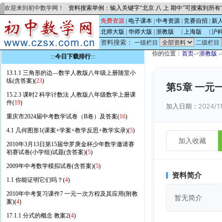
欢迎来到初中数学网！
资料搜索举例：输入关键字“北京 八 上 期中”可搜索到所
免费资源
|
电子课本
|
中考资源
|
竞赛自招
|
新
北师大版
|
华师大版
|
浙教版
的
|
上海版
的
|
沪
资料搜索：
一级栏目
二级栏目
你的位置：
首页
->
浙教版
-
:::
今日下载排行
:::
13.1.1 三角形的边—数学人教版八年级上册随堂小
练(含答案)(
23
)
第5章 一元
15.2.3 课时2 科学计数法 人教版八年级数学上册课
件(
19
)
加入日期：
2024/11
重庆市2024届中考数学试卷（B卷）及答案(
16
)
4.1 几何图形1(课案+学案+教学反思+教学实录)(
5
)
加入收藏
2010年3月13日第15届华罗庚金杯少年数学邀请赛
初赛试卷(小学组)试题(含答案)(
5
)
2009年中考数学模拟试卷(含答案)(
5
)
资料简介
1.1 你能证明它们吗？(
4
)
2010年中考复习课件7 一元一次方程及其应用(附教
暂无简介
案)(
4
)
17.1.1 分式的概念 教案2(
4
)