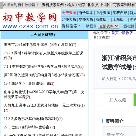
欢迎来到初中数学网！
资料搜索举例：输入关键字“北京 八 上 期中”可搜索到所
免费资源
|
电子课本
|
中考资源
|
竞赛自招
|
新
北师大版
|
华师大版
|
浙教版
的
|
上海版
的
|
沪
资料搜索：
一级栏目
二级栏目
你的位置：
首页
->
浙教版
-
:::
今日下载排行
:::
卷(含答案)
重庆市2024届中考数学试卷（B卷）及答案(
7
)
15.2.3 课时2 科学计数法 人教版八年级数学上册课
浙江省绍兴市
件(
5
)
试数学试卷(
7.1.1 有序数对(课案+学案+教学反思+教学实录)(
3
)
第8章 幂的运算 知识归纳复习A卷(pdf版,含答案)(
3
)
加入日期：
2025/3
13.4 课题学习--最短路径问题(
2
)
山东省纯化镇中学2012-2013学年八年级(下)第一次
检测数学试题(
2
)
加入收藏
人教九上课件 22.2.3 因式分解法解一元二次方程(1)
(
2
)
11.3.2 多边形及其内角和(第2课时)(
2
)
资料简介
27.3 位似(1)精讲精练(含答案)(
2
)
暂无简介
4.4 一次函数的应用《高效课时通》同步课时训练