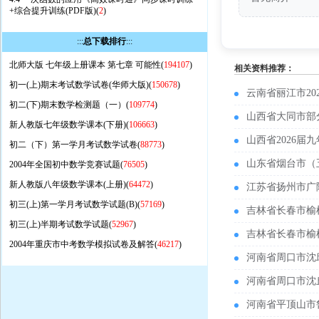
+综合提升训练(PDF版)(
2
)
:::
总下载排行
:::
北师大版 七年级上册课本 第七章 可能性(
194107
)
相关资料推荐：
初一(上)期末考试数学试卷(华师大版)(
150678
)
云南省丽江市2
初二(下)期末数学检测题（一）(
109774
)
山西省大同市部
新人教版七年级数学课本(下册)(
106663
)
山西省2026
初二（下）第一学月考试数学试卷(
88773
)
山东省烟台市（
2004年全国初中数学竞赛试题(
76505
)
新人教版八年级数学课本(上册)(
64472
)
江苏省扬州市广
初三(上)第一学月考试数学试题(B)(
57169
)
吉林省长春市榆
初三(上)半期考试数学试题(
52967
)
吉林省长春市榆
2004年重庆市中考数学模拟试卷及解答(
46217
)
河南省周口市沈
河南省周口市沈
河南省平顶山市