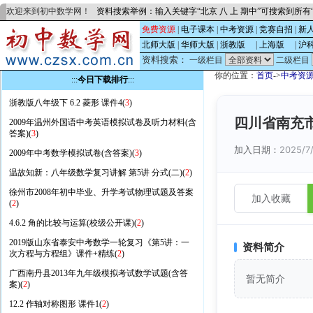
欢迎来到初中数学网！
资料搜索举例：输入关键字“北京 八 上 期中”可搜索到所
免费资源
|
电子课本
|
中考资源
|
竞赛自招
|
新
北师大版
|
华师大版
|
浙教版
的
|
上海版
的
|
沪
资料搜索：
一级栏目
二级栏目
你的位置：
首页
->
中考资
:::
今日下载排行
:::
浙教版八年级下 6.2 菱形 课件4(
3
)
四川省南充市
2009年温州外国语中考英语模拟试卷及听力材料(含
答案)(
3
)
加入日期：
2025/7
2009年中考数学模拟试卷(含答案)(
3
)
温故知新：八年级数学复习讲解 第5讲 分式(二)(
2
)
徐州市2008年初中毕业、升学考试物理试题及答案
加入收藏
(
2
)
4.6.2 角的比较与运算(校级公开课)(
2
)
2019版山东省泰安中考数学一轮复习《第5讲：一
资料简介
次方程与方程组》课件+精练(
2
)
广西南丹县2013年九年级模拟考试数学试题(含答
暂无简介
案)(
2
)
12.2 作轴对称图形 课件1(
2
)