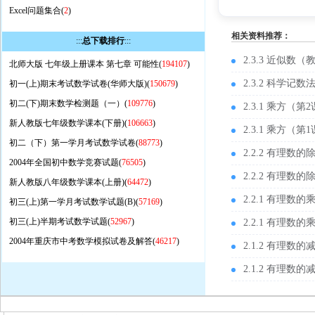
Excel问题集合(
2
)
相关资料推荐：
:::
总下载排行
:::
2.3.3 近似数（
北师大版 七年级上册课本 第七章 可能性(
194107
)
2.3.2 科学记
初一(上)期末考试数学试卷(华师大版)(
150679
)
初二(下)期末数学检测题（一）(
109776
)
2.3.1 乘方（
新人教版七年级数学课本(下册)(
106663
)
2.3.1 乘方
初二（下）第一学月考试数学试卷(
88773
)
2.2.2 有理
2004年全国初中数学竞赛试题(
76505
)
2.2.2 有理
新人教版八年级数学课本(上册)(
64472
)
2.2.1 有理
初三(上)第一学月考试数学试题(B)(
57169
)
初三(上)半期考试数学试题(
52967
)
2.2.1 有理
2004年重庆市中考数学模拟试卷及解答(
46217
)
2.1.2 有理
2.1.2 有理