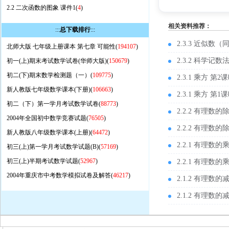
2.2 二次函数的图象 课件1(
4
)
相关资料推荐：
:::
总下载排行
:::
2.3.3 近似数（
北师大版 七年级上册课本 第七章 可能性(
194107
)
2.3.2 科学记
初一(上)期末考试数学试卷(华师大版)(
150679
)
初二(下)期末数学检测题（一）(
109775
)
2.3.1 乘方 第
新人教版七年级数学课本(下册)(
106663
)
2.3.1 乘方 第
初二（下）第一学月考试数学试卷(
88773
)
2.2.2 有理数
2004年全国初中数学竞赛试题(
76505
)
2.2.2 有理数
新人教版八年级数学课本(上册)(
64472
)
2.2.1 有理数
初三(上)第一学月考试数学试题(B)(
57169
)
初三(上)半期考试数学试题(
52967
)
2.2.1 有理数
2004年重庆市中考数学模拟试卷及解答(
46217
)
2.1.2 有理数
2.1.2 有理数