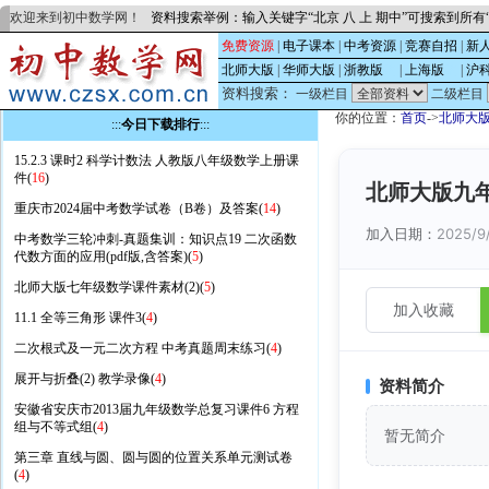
欢迎来到初中数学网！
资料搜索举例：输入关键字“北京 八 上 期中”可搜索到所
免费资源
|
电子课本
|
中考资源
|
竞赛自招
|
新
北师大版
|
华师大版
|
浙教版
的
|
上海版
的
|
沪
资料搜索：
一级栏目
二级栏目
你的位置：
首页
->
北师大
:::
今日下载排行
:::
15.2.3 课时2 科学计数法 人教版八年级数学上册课
件(
16
)
北师大版九年
重庆市2024届中考数学试卷（B卷）及答案(
14
)
加入日期：
2025/9
中考数学三轮冲刺-真题集训：知识点19 二次函数
代数方面的应用(pdf版,含答案)(
5
)
北师大版七年级数学课件素材(2)(
5
)
加入收藏
11.1 全等三角形 课件3(
4
)
二次根式及一元二次方程 中考真题周末练习(
4
)
展开与折叠(2) 教学录像(
4
)
资料简介
安徽省安庆市2013届九年级数学总复习课件6 方程
组与不等式组(
4
)
暂无简介
第三章 直线与圆、圆与圆的位置关系单元测试卷
(
4
)