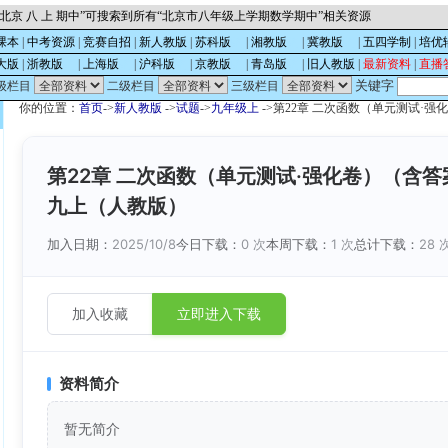
北京 八 上 期中”可搜索到所有“北京市八年级上学期数学期中”相关资源
课本
|
中考资源
|
竞赛自招
|
新人教版
|
苏科版
的
|
湘教版
的
|
冀教版
的
|
五四学制
|
培优
大版
|
浙教版
的
|
上海版
的
|
沪科版
的
|
京教版
的
|
青岛版
的
|
旧人教版
|
最新资料
|
直播
关键字
级栏目
二级栏目
三级栏目
你的位置：
首页
->
新人教版
->
试题
->
九年级上
->第22章 二次函数（单元测试·强化
第22章 二次函数（单元测试·强化卷）（含答案解
九上（人教版）
加入日期：
2025/10/8
今日下载：
0 次
本周下载：
1 次
总计下载：
28 
加入收藏
立即进入下载
资料简介
暂无简介