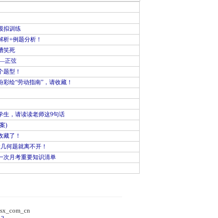
模拟训练
解析+例题分析！
槽笑死
—正弦
个题型！
彩绘“劳动指南”，请收藏！
学生，请读读老师这9句话
案)
收藏了！
做几何题就离不开！
一次月考重要知识清单
）
sx_com_cn