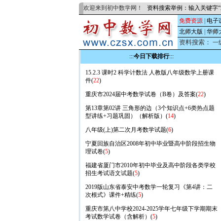
欢迎来到初中数学网！
资料搜索举例：输入关键字“
免费资源
|
电子
北师大版
|
华师
资料搜索：
一
:::
今日下载排行
:::
15.2.3 课时2 科学计数法 人教版八年级数学上册课
件(
22
)
重庆市2024届中考数学试卷（B卷）及答案(
22
)
第13章第02讲 三角形的边（3个知识点+6类热点题
型讲练+习题巩固）（解析版）(
14
)
八年级(上)第二次月考数学试题(
6
)
宁夏回族自治区2008年初中毕业暨高中阶段招生物
理试卷(
5
)
福建省厦门市2010年初中毕业及高中阶段各类学校
招生考试语文试题(
5
)
2019版山东省泰安中考数学一轮复习《第4讲：二
次根式》课件+精练(
5
)
重庆市第八中学校2024-2025学年七年级下学期期末
考试数学试卷（含解析）(
5
)