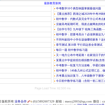
最新教育新闻
中考数学10个典型例题掌握最值问题
●
【重点推荐】西湖之城2020年中考冲刺
●
初中数学：代数式及完全平方公式考点
●
没被高考延期吓死，我差点被网友的吐
●
【自学引导】九年级下 锐角三角函数—
●
初中数学：想要考高分？必须掌握这九
●
不同年龄段中小学生该做哪些家务？这份
●
章节测试 第18章 平行四边形全章测试
●
每日一题 初中数学练习题
●
又一地方公布中考延期！在家混日子的
●
某重点中学提前招生模拟数学试卷(含答
●
中考数学一轮复习方法攻略，学霸们都
●
初中数学：140条几何公式定理汇总，
●
月考重点知识复习，八年级数学下册第
●
今日初中数学练习题（含初一初二初三
●
Page Load Time: 62.500 ms
 版权所有
业务合作
(0)15892607329 邮箱：maoyj2003@qq.com 微信：cz