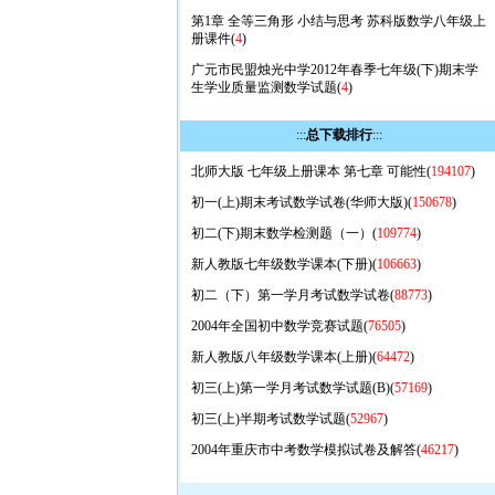
第1章 全等三角形 小结与思考 苏科版数学八年级上
册课件(
4
)
广元市民盟烛光中学2012年春季七年级(下)期末学
生学业质量监测数学试题(
4
)
:::
总下载排行
:::
北师大版 七年级上册课本 第七章 可能性(
194107
)
初一(上)期末考试数学试卷(华师大版)(
150678
)
初二(下)期末数学检测题（一）(
109774
)
新人教版七年级数学课本(下册)(
106663
)
初二（下）第一学月考试数学试卷(
88773
)
2004年全国初中数学竞赛试题(
76505
)
新人教版八年级数学课本(上册)(
64472
)
初三(上)第一学月考试数学试题(B)(
57169
)
初三(上)半期考试数学试题(
52967
)
2004年重庆市中考数学模拟试卷及解答(
46217
)