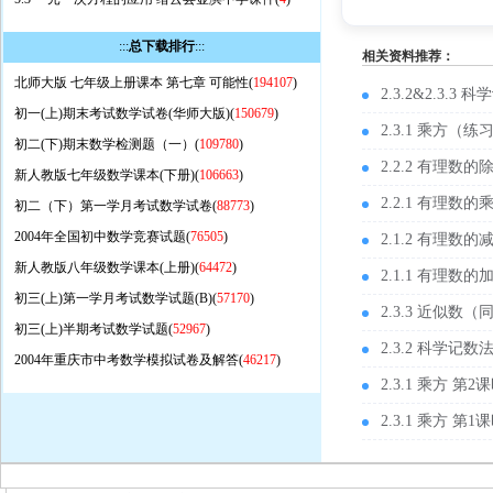
:::
总下载排行
:::
相关资料推荐：
北师大版 七年级上册课本 第七章 可能性(
194107
)
2.3.2&2.3
初一(上)期末考试数学试卷(华师大版)(
150679
)
2.3.1 乘方（
初二(下)期末数学检测题（一）(
109780
)
2.2.2 有理数
新人教版七年级数学课本(下册)(
106663
)
2.2.1 有理数
初二（下）第一学月考试数学试卷(
88773
)
2004年全国初中数学竞赛试题(
76505
)
2.1.2 有理数
新人教版八年级数学课本(上册)(
64472
)
2.1.1 有理数
初三(上)第一学月考试数学试题(B)(
57170
)
2.3.3 近似数（
初三(上)半期考试数学试题(
52967
)
2.3.2 科学记
2004年重庆市中考数学模拟试卷及解答(
46217
)
2.3.1 乘方 第
2.3.1 乘方 第