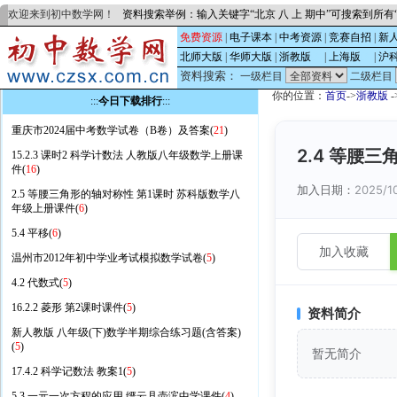
欢迎来到初中数学网！
资料搜索举例：输入关键字“北京 八 上 期中”可搜索到所
免费资源
|
电子课本
|
中考资源
|
竞赛自招
|
新
北师大版
|
华师大版
|
浙教版
的
|
上海版
的
|
沪
资料搜索：
一级栏目
二级栏目
你的位置：
首页
->
浙教版
-
:::
今日下载排行
:::
重庆市2024届中考数学试卷（B卷）及答案(
21
)
2.4 等腰
15.2.3 课时2 科学计数法 人教版八年级数学上册课
件(
16
)
加入日期：
2025/1
2.5 等腰三角形的轴对称性 第1课时 苏科版数学八
年级上册课件(
6
)
5.4 平移(
6
)
加入收藏
温州市2012年初中学业考试模拟数学试卷(
5
)
4.2 代数式(
5
)
16.2.2 菱形 第2课时课件(
5
)
资料简介
新人教版 八年级(下)数学半期综合练习题(含答案)
(
5
)
暂无简介
17.4.2 科学记数法 教案1(
5
)
5.3 一元一次方程的应用 缙云县壶滨中学课件(
4
)