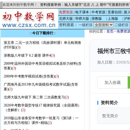
欢迎来到初中数学网！
资料搜索举例：输入关键字“北京 八 上 期中”可搜索到所
免费资源
|
电子课本
|
中考资源
|
竞赛自招
|
新
北师大版
|
华师大版
|
浙教版
的
|
上海版
的
|
沪
资料搜索：
一级栏目
二级栏目
你的位置：
首页
->
免费资
:::
今日下载排行
:::
第五章 二元一次方程组《高效课时通》单元检测卷
(PDF版)(
3
)
福州市三牧中
浙教版八年级下 6.2 菱形 课件4(
3
)
加入日期：
2009/5
2009年温州外国语中考英语模拟试卷及听力材料(含
答案)(
3
)
2009年中考数学模拟试卷(含答案)(
3
)
加入收藏
广西南丹县2013年九年级模拟考试数学试题(含答
案)(
2
)
北师大版九年级下 第二章 二次函数复习(
2
)
资料简介
2026中考数学题型专练17 规律探究题（全国通用）
（含解析）(
2
)
暂无简介
2019版山东省泰安中考数学一轮复习《第5讲：一
次方程与方程组》课件+精练(
2
)