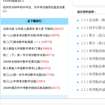
Excel问题集合(
2
)
徐州市2008年初中毕业、升学考试物理试题及答案
(
2
)
相关资料推荐：
2.3.3 近似数（
:::
总下载排行
:::
2.3.2 科学记
北师大版 七年级上册课本 第七章 可能性(
194107
)
初一(上)期末考试数学试卷(华师大版)(
150679
)
2.3.1 乘方（
初二(下)期末数学检测题（一）(
109776
)
2.3.1 乘方
新人教版七年级数学课本(下册)(
106663
)
2.2.2 有理
初二（下）第一学月考试数学试卷(
88773
)
2.2.2 有理
2004年全国初中数学竞赛试题(
76505
)
2.2.1 有理
新人教版八年级数学课本(上册)(
64472
)
2.2.1 有理
初三(上)第一学月考试数学试题(B)(
57169
)
初三(上)半期考试数学试题(
52967
)
2.1.2 有理
2004年重庆市中考数学模拟试卷及解答(
46217
)
2.1.2 有理